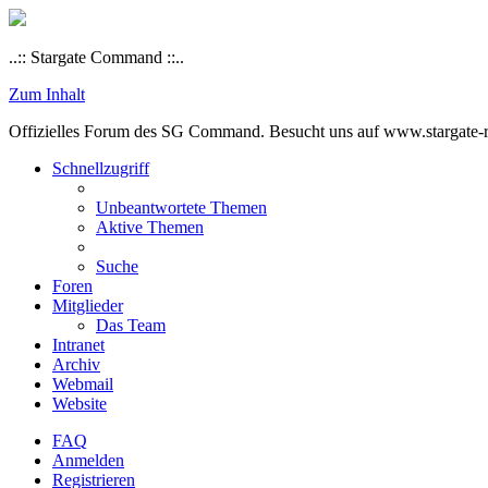
..:: Stargate Command ::..
Zum Inhalt
Offizielles Forum des SG Command. Besucht uns auf www.stargate-rs
Schnellzugriff
Unbeantwortete Themen
Aktive Themen
Suche
Foren
Mitglieder
Das Team
Intranet
Archiv
Webmail
Website
FAQ
Anmelden
Registrieren