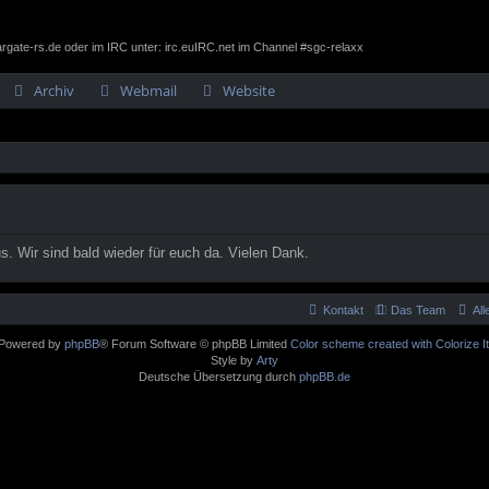
gate-rs.de oder im IRC unter: irc.euIRC.net im Channel #sgc-relaxx
Archiv
Webmail
Website
. Wir sind bald wieder für euch da. Vielen Dank.
Kontakt
Das Team
Al
Powered by
phpBB
® Forum Software © phpBB Limited
Color scheme created with Colorize It
Style by
Arty
Deutsche Übersetzung durch
phpBB.de