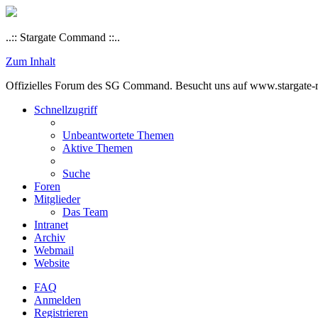
..:: Stargate Command ::..
Zum Inhalt
Offizielles Forum des SG Command. Besucht uns auf www.stargate-rs
Schnellzugriff
Unbeantwortete Themen
Aktive Themen
Suche
Foren
Mitglieder
Das Team
Intranet
Archiv
Webmail
Website
FAQ
Anmelden
Registrieren