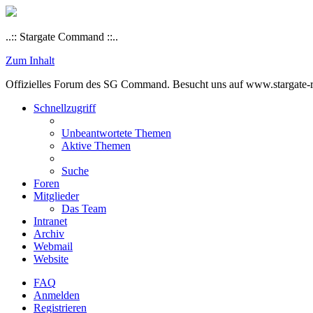
..:: Stargate Command ::..
Zum Inhalt
Offizielles Forum des SG Command. Besucht uns auf www.stargate-rs
Schnellzugriff
Unbeantwortete Themen
Aktive Themen
Suche
Foren
Mitglieder
Das Team
Intranet
Archiv
Webmail
Website
FAQ
Anmelden
Registrieren