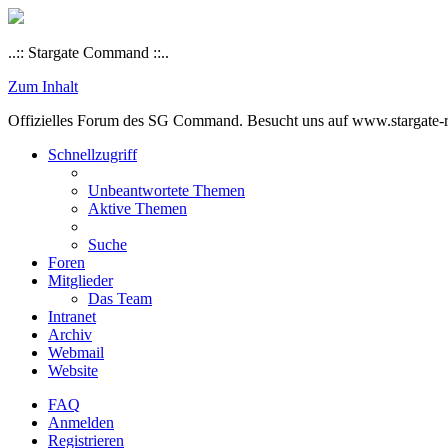
..:: Stargate Command ::..
Zum Inhalt
Offizielles Forum des SG Command. Besucht uns auf www.stargate-rs
Schnellzugriff
Unbeantwortete Themen
Aktive Themen
Suche
Foren
Mitglieder
Das Team
Intranet
Archiv
Webmail
Website
FAQ
Anmelden
Registrieren