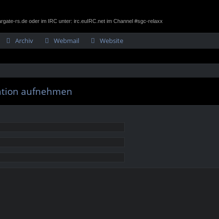
gate-rs.de oder im IRC unter: irc.euIRC.net im Channel #sgc-relaxx
Archiv
Webmail
Website
ration aufnehmen