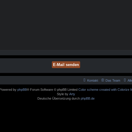
Kontakt
Das Team
Al
Powered by
phpBB
® Forum Software © phpBB Limited
Color scheme created with Colorize It
Style by
Arty
Deutsche Übersetzung durch
phpBB.de