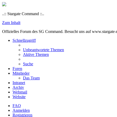
..:: Stargate Command ::..
Zum Inhalt
Offizielles Forum des SG Command. Besucht uns auf www.stargate-rs
Schnellzugriff
Unbeantwortete Themen
Aktive Themen
Suche
Foren
Mitglieder
Das Team
Intranet
Archiv
Webmail
Website
FAQ
Anmelden
Registrieren