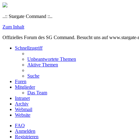
..:: Stargate Command ::..
Zum Inhalt
Offizielles Forum des SG Command. Besucht uns auf www.stargate-rs
Schnellzugriff
Unbeantwortete Themen
Aktive Themen
Suche
Foren
Mitglieder
Das Team
Intranet
Archiv
Webmail
Website
FAQ
Anmelden
Registrieren