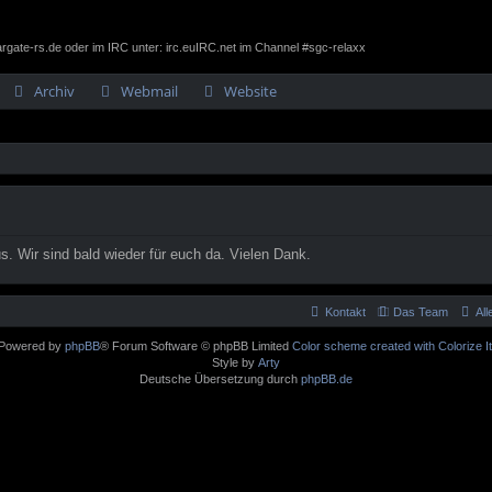
gate-rs.de oder im IRC unter: irc.euIRC.net im Channel #sgc-relaxx
Archiv
Webmail
Website
. Wir sind bald wieder für euch da. Vielen Dank.
Kontakt
Das Team
Al
Powered by
phpBB
® Forum Software © phpBB Limited
Color scheme created with Colorize It
Style by
Arty
Deutsche Übersetzung durch
phpBB.de