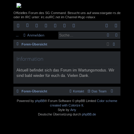
Offizielles Forum des SG Command. Besucht uns auf www.stargate-rs.de
oder im IRC unter: irc.euIRC.net im Channel #sgc-relaxx
...
Anmelden
ch
or
itg
nt
rc
eb
eb
n
eg
Foren-Übersicht
ne
en
lie
ra
hi
m
sit
m
ist
uc
llz
de
ne
v
ail
e
el
rie
Information
he
ug
r
t
de
re
Aktuell befindet sich das Forum im Wartungsmodus. Wir
rif
n
n
sind bald wieder für euch da. Vielen Dank.
f
Foren-Übersicht
Kontakt
Das Team
Powered by
phpBB
® Forum Software © phpBB Limited
Color scheme
created with Colorize It
.
Style by
Arty
Deutsche Übersetzung durch
phpBB.de