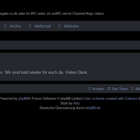
gate-rs.de oder im IRC unter: irc.euIRC.net im Channel #sgc-relaxx
Archiv
Webmail
Website
. Wir sind bald wieder für euch da. Vielen Dank.
Kontakt
Das Team
Al
Powered by
phpBB
® Forum Software © phpBB Limited
Color scheme created with Colorize It
Style by
Arty
Deutsche Übersetzung durch
phpBB.de